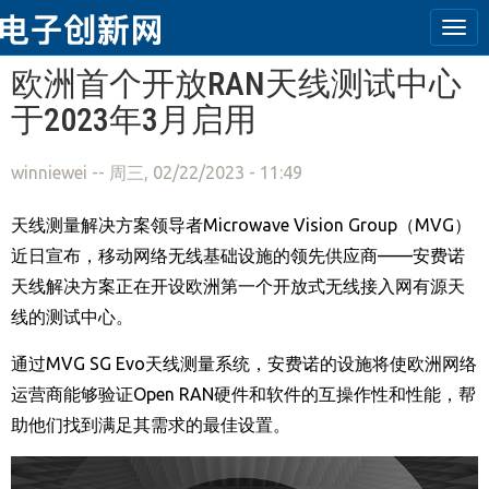
Tog
navi
跳转到主要内容
欧洲首个开放RAN天线测试中心
于2023年3月启用
winniewei
-- 周三, 02/22/2023 - 11:49
天线测量解决方案领导者
Microwave Vision Group
（
MVG
）
近日宣布，
移动网络无线基础设施的领先供应商——安费诺
天线解决方案正在开设欧洲第一个开放式无线接入网有源天
线的测试中心。
通过
MVG SG Evo
天线测量系统，安费诺的设施将使欧洲网络
运营商能够验证
Open RAN
硬件和软件的互操作性和性能，帮
助他们找到满足其需求的最佳设置。