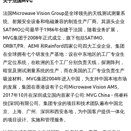
关于法国
MVG
法国
Microwave Vision Group
是全球领先的天线测试测量系
统、射频安全设备和电磁兼容的制造生产厂商。其源头企业
SATIMO
公司最早于
1986
年创建于法国，随着业务扩展，
MVG
集团于
2008
年正式成立，旗下包括
SATIMO
、
ORBIT/FR
、
AEMI
和
Rainford
四家公司四大工业企业。集团
在全球拥有七个研发生产基地：设在中东地区的工厂专业生
产定位系统，在欧洲的五个工厂分别负责天线，探测阵列，
暗室及测试测量系统的生产，而在美国的工厂专业负责生产
吸波材料。
MVG
集团
2004
年进入中国，为支持中国本地市场
的发展，集团在香港设有子公司
Microwave Vision AMS
。
2017
年
10
月在深圳成立国内首家子公司
: MVG China -
伟睿科
技
(
深圳
)
有限公司。集团专业的项目和技术团队遍布中国北
京、上海、广州、深圳和西安各地，为中国客户提供一体化
的项目设计、实施和管理服务。