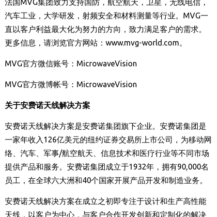
法国
MVG
集团致力支持国防，航空航天，卫星，无线电信，
汽车工业，大学研发，射频安全和材料测量等行业。
MVG
一
直以客户利益最大化为努力的方向，致力满足客户的需求。
更多信息，请浏览官方网站：
www.mvg-world.com
。
MVG
官方微信账号：
MicrowaveVision
MVG
官方微博帐号：
MicrowaveVision
关于安费诺天线解决方案
安费诺天线解决方案是安费诺集团旗下企业。安费诺集团是
一家年收入
126
亿美元的纽约证券交易所上市公司，为移动网
络、汽车、军事
/
航空航天、信息技术和医疗行业等不同市场
提供产品和服务。安费诺集团成立于
1932
年，拥有
90,000
名
员工，在全球六大洲和
40
个国家开展产品开发和制造业务。
安费诺天线解决方案在成立之初即专注于设计和生产高性能
天线，以客户为中心，与客户合作开发创新和定制化的解决