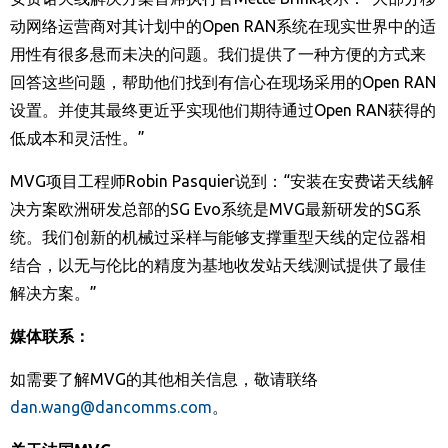
动网络运营商对其计划中的
Open RAN
系统在现实世界中的适
用性有很多悬而未决的问题。我们提供了一种方便的方式来
回答这些问题，帮助他们找到有信心在现场采用的
Open RAN
设置。并使其最终更近乎实现他们期待通过
Open RAN
获得的
低成本和灵活性。”
MVG
项目工程师
Robin Pasquier
说到：“安装在安费诺天线解
决方案欧洲研发总部的
SG Evo
系统是
MVG
最新研发的
SG
系
统。我们创新的机械过采样与能够支撑重型天线的定位器相
结合，以无与伦比的精度为基地收发站天线测试提供了最佳
解决方案。”
媒体联系：
如需要了解
MVG
的其他相关信息，敬请联络
dan.wang@dancomms.com
。