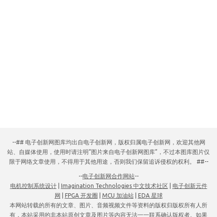
--## 电子创新网图库均出自电子创新网，版权归属电子创新网，欢迎其他网
站、自媒体使用，使用时请注明“图片来自电子创新网图库”，不过本图库图片仅
限于网络文章使用，不得用于其他用途，否则我们保留追诉侵权的权利。 ##--
--
电子创新网合作网站
--
电机控制系统设计
|
Imagination Technologies 中文技术社区
|
电子创新元件
网
|
FPGA 开发圈
|
MCU 加油站
|
EDA 星球
本网站转载的所有的文章、图片、音频视频文件等资料的版权归版权所有人所
有，本站采用的非本站原创文章及图片等内容无法一一联系确认版权者。如果