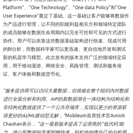
Platform"、"One Technology"、"One data Policy"和"One
User Experience"奠定了基础。这一基础让客户能够将数据作
为产品进行管理，让不同的职能利益相关方和领域特定团队
的成员能够在数据生命周期内以完全可控和可见的方式进行
协作。用户可以依靠这些数据基础架构进行快速、现成可用
的BI分析，而数据科学家可以更迅速、更自信地开发和测试
新的机器学习模型。此次发布的版本支持广泛的领域特定应
用，用于移动漫游、网络安全、风险管理、测试和服务保
证、客户体验和数据货币化。
"
服
务提供商可以访问大量数据，但很难在整个组织内对数据
进行全面分析和利用。
AIP
的新数据湖
仓一体结构为结构化和
非结构化数据提供了一个公共存储库，实现以更少的资源获
得更好的
AI/ML
驱动型见解，
"
Mobileum首席技术官Avnish
Chauhan表示，
"
这一最新版本提高了运营商的
‘'
低代
码
'
能
力，使公民数据科学家能
够快速、轻
松地
创建自己的分析用