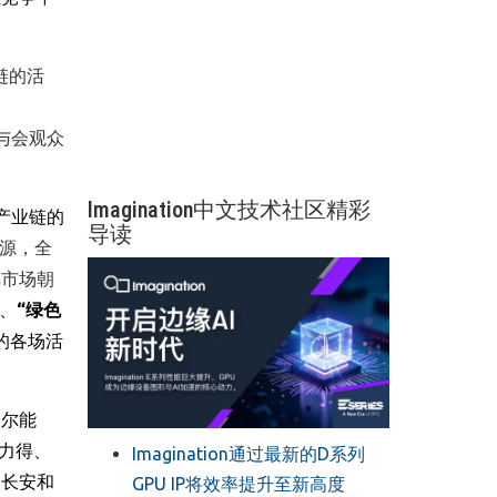
链的活
。
外与会观众
Imagination中文技术社区精彩
产业链的
导读
源，全
车市场朝
、
“
绿色
的各场活
达尔能
力得
、
Imagination通过最新的D系列
国长安
和
GPU IP将效率提升至新高度