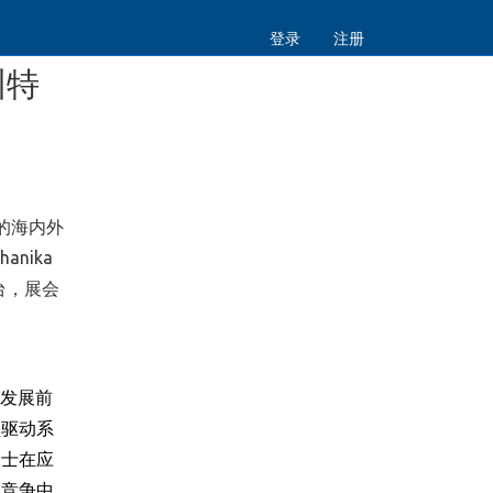
登录
注册
圳特
界的海内外
nika
台，展会
发展前
型驱动系
人士在应
在竞争中