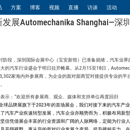
品
方案
博客
视频
直播
访谈
活动
tomechanika Shanghai—深
展已进入倒计时阶段，深圳国际会展中心（宝安新馆）已准备就绪，汽车业
车行业盛会于明日拉开帷幕。从2月15至18日，Automecha
，将盛迎3,302家海内外参展商，为企业的面对面商贸对接提供专业的平
展。
表示：“欢迎所有参展商、观众、媒体和支持单位再度回归
全球
品牌展旗下于
2023
年的
首场展会
，我们对接下来的汽车产业
证了汽车产业疾速转型发展，
汽车
企业亦顺势而为，积极布局新
我坚信凭借展会丰富的行业资源和广阔的人脉网络，定能为行业
路及开阔视野，更从容的面对行业发展之变局，提升硬核实力，