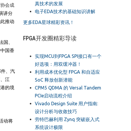
真技术的发展
多协会成
电子EDA技术的基础知识讲解
演讲分
以此推动
更多EDA星球精彩资讯！
FPGA开发圈精彩导读
法国、
及中国香
实现MCU到FPGA SPI接口有一个
好选项：用双缓冲器！
部件、汽
利用成本优化型 FPGA 和自适应
南、江
SoC 释放创新潜能
香港的境
CPM5 QDMA 的 Versal Tandem
PCIe启动流程介绍
Vivado Design Suite 用户指南:
设计分析与收敛技巧
劳特巴赫利用 Zynq 突破嵌入式
活动将
系统设计极限