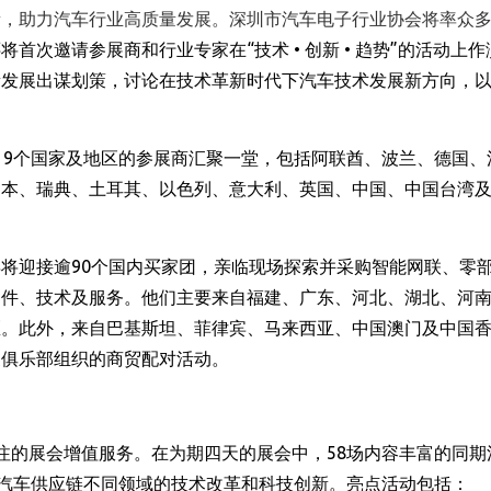
量，助力汽车行业高质量发展。深圳市汽车电子行业协会将率众
还将首次邀请参展商和行业专家在
“
技术
•
创新
•
趋势
”
的活动上作
新发展出谋划策，讨论在技术革新时代下汽车技术发展新方向，
19
个国家及地区的参展商汇聚一堂
，
包括阿联酋、波兰、德国、
日本、瑞典、土耳其、以色列、意大利、英国、中国、中国台湾
年将迎接逾
90
个
国内买家团
，
亲临现场探索并采购智能网联、零
部件、技术及服务。他们主要来自福建、广东、河北、湖北、河
区。此外，来自巴基斯坦、菲律宾、马来西亚、中国澳门及中国
家俱乐部组织的商贸配对活动。
注的展会增值服务。在为期四天的展会中，
58
场内容丰富的同期
汽车供应链不同领域的技术改革和科技创新。
亮点活动
包括：