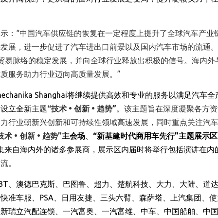
示：“中国汽车供应链的恢复在一定程度上提升了全球汽车产业
远发展，进一步促进了汽车进出口前景以及国内汽车市场的流通
志着中国汽车贸易脉络的稳定发展，并向全球行业释放出积极的信号。海内
质服务助力行业迈向高质量发展。”
echanika Shanghai
将继续提供高效和专业的服务以满足汽车全
次设立
全新
主题
“
技术
•
创新
•
趋势
”
。该主题旨在深度凝聚各方资
助力行业朝新兴创新和可持续性领域高速发展，同时重点关注汽
技术
•
创新
•
趋势
”
主会场
、
“
新基建时代商用车先行
”
主题展示区
集来自海内外的诸多参展商
，
展示区内届时将举行包括演讲在内
交流。
BT
、
澳德巴克斯
、
巴图鲁
、
超力
、
楚航科技
、
大力
、
大陆
、
道
、
快准车服
、
PSA
、
日用友捷
、
三头六臂
、
森萨塔
、
上汽集团
、
使
、
新瑞立汽配连锁
、
一汽富奥
、
一汽富维
、
中车
、
中国船舶
、
中