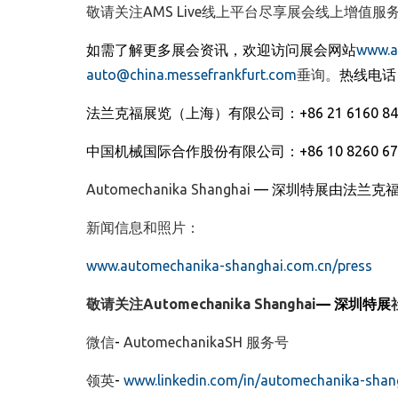
敬请关注AMS Live线上平台尽享展会线上增值
如需了解更多展会资讯，欢迎访问展会网站
www.a
auto@china.messefrankfurt.com
垂询。
热线电话
法兰克福展览
（
上海
）
有限公司
：
+86 21 6160 8
中国机械国际合作股份有限公司
：
+86 10 8260 6
Automechanika Shanghai
—
深圳特展由法兰克
新闻信息和照片
：
www.automechanika-shanghai.com.cn/press
敬请关注
Automechanika Shanghai
—
深圳特展
微信
-
AutomechanikaSH
服务号
领英
-
www.linkedin.com/in/automechanika-sha