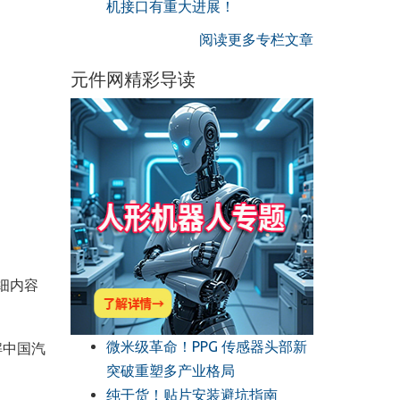
机接口有重大进展！
阅读更多专栏文章
元件网精彩导读
细内容
微米级革命！PPG 传感器头部新
解中国汽
突破重塑多产业格局
纯干货！贴片安装避坑指南