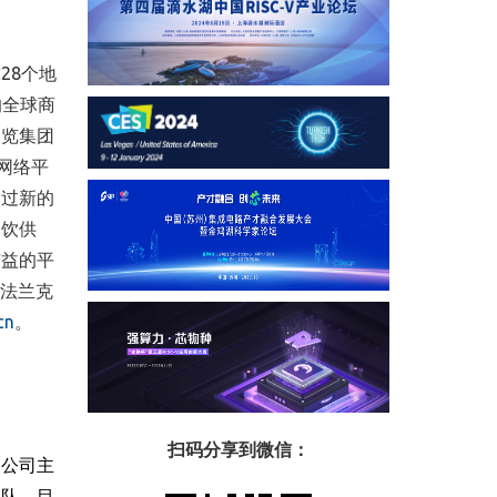
28个地
的全球商
展览集团
网络平
通过新的
餐饮供
有益的平
法兰克
cn
。
扫码分享到微信：
，公司主
团队。目