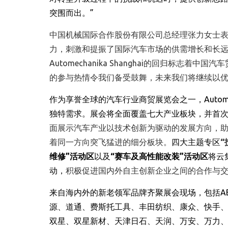
突围而出。”
中国机械国际合作股份有限公司总经理张力女士表
力，刺激和提振了国际汽车市场的供需增长和长
Automechanika Shanghai的回归标
的参与热情令我们备受鼓舞，未来我们将继续以优
作为享誉全球的汽车行业商贸展览会之一，
Autom
独特需求。
展会将全面覆盖七大产业板块，并首
面展示汽车产业以技术创新为驱动的发展方向，
着同一方向突飞猛进的细分板块。
四大主题专区
“
维修
”
活动区
以及
“
赛车及高性能改装
”
活动区
将云
动
，
积极促进国内外自主创新企业之间的合作与
来自海内外的新老领军品牌齐聚展会现场
，
包括
A
源
、
道通
、
费斯托工具
、
丰田纺织
、
康众
、
快手
双星
、
双星
新材
、
天津日石
、
天润
、
万安
、
万力