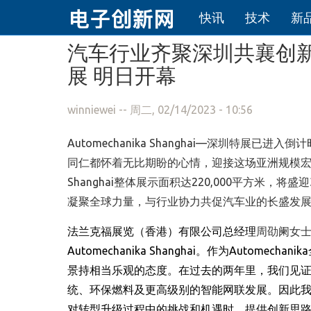
快讯
技术
新
跳转到主要内容
汽车行业齐聚深圳共襄创新发展Au
展 明日开幕
winniewei
-- 周二, 02/14/2023 - 10:56
Automechanika Shanghai—深圳特
同仁都怀着无比期盼的心情，迎接这场亚洲规模宏大的汽
Shanghai整体展示面积达220,000平方米
凝聚全球力量，与行业协力共促汽车业的长盛发
法兰克福展览（香港）有限公司总经理
周劭阑女士
Automechanika Shanghai
。作为
Automechanika
景持相当乐观的态度。在过去的两年里，我们见
统、环保燃料及更高级别的智能网联发展。因此
对转型升级过程中的挑战和机遇时，提供创新思