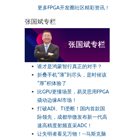
更多FPGA开发圈社区精彩资讯！
张国斌专栏
谁才是鸿蒙智行真正的对手？
折叠手机“薄”到尽头，是时候该
“厚”积体验了
比GPU更懂场景，易灵思用FPGA
撬动边缘AI市场！
打破ADI、TI垄断！国内首款国
际领先，成都华微发布新一代高
速高精度射频直采ADC！
让失明者看见万物！--马斯克脑