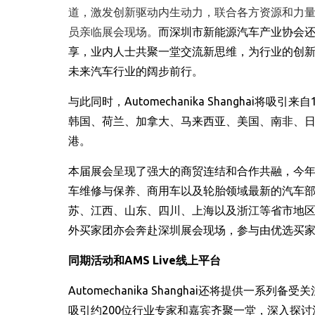
道，激发创新驱动内生动力，联合各方资源和力
员亲临展会现场。
而深圳市新能源汽车产业协会
享，业内人士共聚一堂交流新思维，为行业的创
未来汽车行业的阔步前行。
与此同时
，
Automechanika Shanghai
将吸引来自
韩国、荷兰、加拿大、马来西亚、美国、南非、
港。
本届展会呈现了强大的商贸连结和合作共融
，
今
车维修与保养、商用车以及轮胎领域最新的汽车
苏、江西、山东、四川、上海以及浙江等省市地
外买家团亦会奔赴深圳展会现场，参与由优选买
同期活动和
AMS Live
线上平台
Automechanika Shanghai
还将提供一系列备受关
吸引约
200
位行业专家和嘉宾齐聚一堂，深入探讨