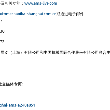
服务及相关功能：
www.ams-live.com
utomechanika-shanghai.com.cn
或通过电子邮件
：
430
772
福展览
（
上海
）
有限公司和
中国机械国际合作股份有限公司
联合
社交媒体专页
:
nghai-ams-a240a851