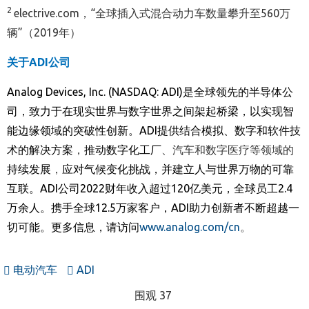
2
electrive.com，“全球插入式混合动力车数量攀升至560万
辆”（2019年）
关于
ADI
公司
Analog Devices, Inc. (NASDAQ: ADI)
是全球领先的半导体公
司
，
致力于在现实世界与数字世界之间架起桥梁
，
以实现智
能边缘领域的突破性创新。
ADI
提供结合模拟、数字和软件技
术的解决方案
，
推动
数字化工厂
、汽车和数字医疗等领域的
持续发展
，
应对气候变化挑战，并建立人与世界万物的可靠
互联。
ADI
公司
2022
财年收入超过
120
亿美元，全球员工
2.4
万余人。携手全球
12.5
万家客户，
ADI
助力创新者不断超越一
切可能。更多信息，请访问
www.analog.com/cn
。
电动汽车
ADI
围观 37