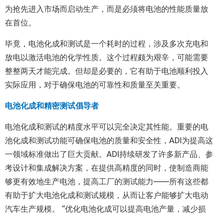
为抢先进入市场而启动生产，而是必须将电池的性能质量放
在首位。
毕竟，电池化成和测试是一个耗时的过程，涉及多次充电和
放电以激活电池的化学性质。这个过程颇为艰辛，可能需要
整整两天才能完成。但却是必要的，它有助于电池顺利投入
实际应用，对于确保电池的可靠性和质量至关重要。
电池化成和精密测试倡导者
电池化成和测试的精度水平可以完全决定其性能。重要的电
池化成和测试功能可确保电池的质量和安全性，ADI为提高这
一领域标准做出了巨大贡献。ADI持续研发了许多新产品、参
考设计和集成解决方案，在提供高精度的同时，使制造商能
够更有效地生产电池，提高工厂的测试能力——所有这些都
有助于扩大电池化成和测试规模，从而让客户能够扩大电动
汽车生产规模。 “优化电池化成可以提高电池产量，减少损