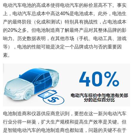
电动汽车电池的高成本使得电动汽车的标价居高不下。事实
上，电动汽车总成本中高达40%是电池成本。此外，电池生
产的最终阶段（化成和测试）特别具有挑战性，占电池成本
的20%之多。但电池制造商了解最终产品对其整体品牌的影
响力。历史数据表明，在其他市场（手机、电动工具、游戏
等），电池的性能可能是决定一个品牌成功与否的重要因
素。
电池制造商和仪器供应商意识到，要想在这一新兴电动汽车
行业分得一杯羹，扩大生产规模和提高生产效率是关键。但
是智能电动汽车的电池制造商也都知道，问题的关键不在于