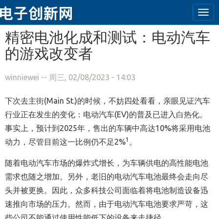
Tog
navi
跳转到主要内容
精密电池化成和测试：电动汽车
的游戏改变者
winniewei
-- 周三, 02/08/2023 - 14:03
下次去主街(Main St.)的时候，不妨四处看看，亲眼见证汽车
行业正在发生的变化：电动汽车(EV)的普及已进入白热化。
事实上，预计到2025年，售出的车辆中高达10%将采用电池
1
动力，尽管目前这一比例仍不足2%
。
随着电动汽车市场的爆炸式增长，为车辆供电的高性能电池
需求也随之增加。另外，老旧的电动汽车电池最终会走向尽
头并被更换。因此，众多科技公司面临着将电池制造设备迅
速推向市场的压力。然而，由于电动汽车电池要求严苛，这
些公司不能通过使用性能低下的设备来走捷径。