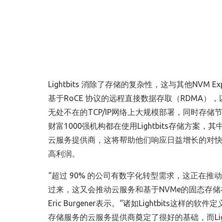
Lightbits
消除了存储
的
复杂性，
这
与其他
NVM Exp
基于
RoCE
协议
的
远程直接数据存取
（
RDMA
）
，
无处不在的
TCP/IP
网络上大规模部署，同时存储
财富
1000
强机构都在使用
Lightbits
存储方案，其
云服务提供商，这将帮助他们响应日益增长的对
高利润。
“超过
90%
的公司有数字化转型需求，这正在推动
过来，这又会推动云服务和基于
NVMe
的固态存储
Eric Burgener
表示。“诸如
Lightbits
这样的软件定
存储服务的云服务提供商奠定了很好的基础，而
Li