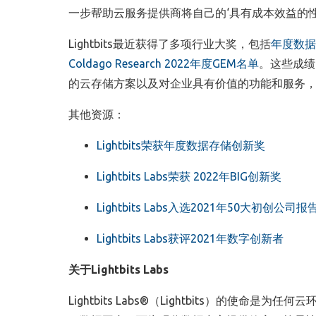
一步帮助云服务提供商将自己的‘具有成本效益的
Lightbits
最近获得了
多项行业大奖，包括
年度数据
Coldago Research 2022
年度
GEM
名单
。
这些成绩
的云存储方案以及对企业具有价值的功能和服务
其他资源：
Lightbits
荣获年度数据存储创新奖
Lightbits Labs
荣获
2022
年
BIG
创新奖
Lightbits Labs
入选
2021
年
50
大初创公司
报
Lightbits Labs
获评
2021
年数字创新者
关于
Lightbits Labs
Lightbits Labs®
（
Lightbits
）
的使命是为任何云