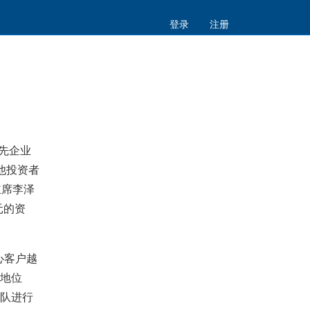
登录
注册
先企业
他投资者
主席李泽
元的资
心客户越
地位
队进行