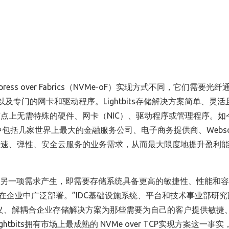
ress over Fabrics
（
NVMe-oF
）实现方式
不同，
它们
需要光纤
以及
专门的网卡和驱动程序。
Lightbits
存储解决方案简单、灵活
节点上无需特殊的硬件、网卡（
NIC
）、驱动程序或管理程序。如
中包括几家世界上最大的金融服务公司、电子商务提供商、
Websc
快速、弹性、安全云服务的业务需求，从而最大限度地提升盈利
另一项需求产生，即需要存储系统具备更高的敏捷性、性能和容
在企业中广泛部署。”
IDC
基础设施系统、平台和技术事业部研究
义、解耦合企业存储解决方案为那些需要为自己的客户提供敏捷
ghtbits
拥有市场上最成熟的
NVMe over TCP
实现方案这一事实