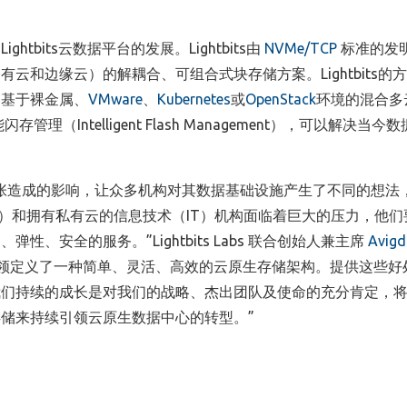
动
Lightbits
云数据平台的发展。
Lightbits
由
NVMe/TCP
标准的发
公有云和边缘云）的解耦合、可组合式块存储方案。
Lightbits
的方
为基于裸金属、
VMware
、
Kubernetes
或
OpenStack
环境的混合多
能闪存管理（
Intelligent Flash Management
），可以解决当今数
张造成的影响，让众多机构对其数据基础设施产生了不同的想法
）和拥有私有云的信息技术（
IT
）机构面临着巨大的压力，他们
、弹性、安全的服务。”
Lightbits Labs
联合创始人兼主席
Avigd
领定义了一种简单、灵活、高效的云原生存储架构。提供这些好
我们持续的成长是对我们的战略、杰出团队及使命的充分肯定，
存储来持续引领云原生数据中心的转型。
”