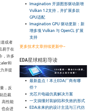
​Imagination 开源图形驱动新增
Vulkan 1.2支持，并扩展多款
GPU适配
​Imagination GPU 驱动更新：新
增多项 Vulkan 与 OpenCL 扩展
支持
通道或
者
更多技术文章持续更新中~
且易于在
今，许多
EDA星球精彩导读
aler
和
能力并提
最新盘点！本土EDA厂商有哪
些？
量，反
光芯片电磁仿真解决方案
副总裁
一文搞懂封装缺陷和失效的形式
、高性能
EDA未来的的设计主流与三代仿
，也会进