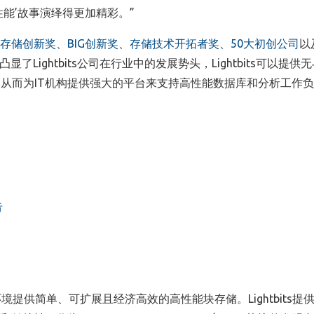
性能’故事演绎得更加精彩。
”
存储创新奖
、
BIG
创新奖
、
存储技术开拓者奖
、
50
大初创公司
以
凸显了
Lightbits
公司在行业中的发展势头，
Lightbits
可以提供无
，从而为
IT
机构提供强大的平台来支持高性能数据库和分析工作负
告
环境
提供简单、可扩展
且
经济高效的高性能块存储。
Lightbits
提