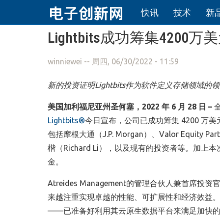
快讯
技术
新
跳转到主要内容
Lightbits成功筹集420
winniewei
-- 周四, 06/30/2022 - 11:59
新的投资证明
Lightbits
作为软件定义存储领域的领
美国加利福尼亚州圣何塞，
2022
年
6
月
28
日
–
Lightbits®
今日宣布，公司已成功筹集
4200
万美
包括摩根大通（
J.P. Morgan
）、
Valor Equity Par
楷（
Richard Li
），以及现有的投资者等。加上本
金。
Atreides Management
的管理合伙人兼首席投资
来越注重实现卓越的性能、可扩展性和经济效益
——已准备好利用其云原生数据平台来满足加快