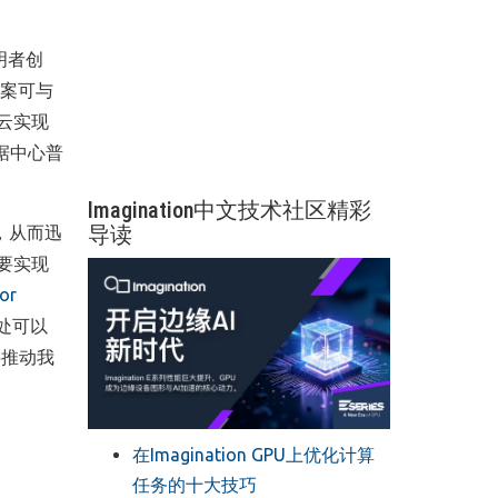
明者创
案可与
云实现
据中心普
Imagination中文技术社区精彩
导读
，从而迅
要实现
or
处可以
将推动我
在Imagination GPU上优化计算
任务的十大技巧