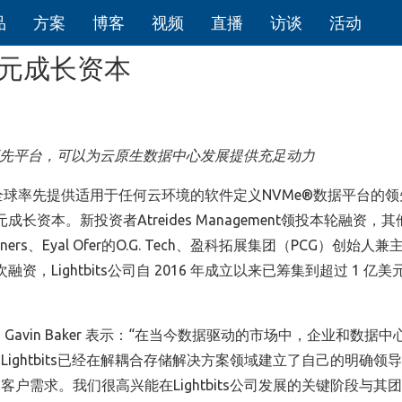
品
方案
博客
视频
直播
访谈
活动
0万美元成长资本
先平台，可以为云原生数据中心发展提供充足动力
全球率先提供适用于任何云环境的软件定义
NVMe®
数据平台的领
元成长资本。新投资者
Atreides Management
领投本轮融资，其
tners
、
Eyal Ofer
的
O.G. Tech
、盈科拓展集团（
PCG
）创始人兼
次融资，
Lightbits
公司自
2016
年成立以来已筹集到超过
1
亿美
官
Gavin Baker
表示：“在当今数据驱动的市场中，企业和数据中
。
Lightbits
已经在解耦合存储解决方案领域建立了自己的明确领导
的客户需求。我们很高兴能在
Lightbits
公司发展的关键阶段与其团