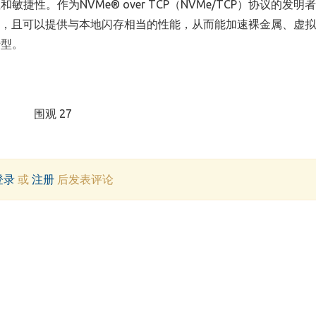
性和敏捷性。作为
NVMe® over TCP
（
NVMe/TCP
）协议的发明者
，且可以提供与本地闪存相当的性能，从而能加速裸金属、虚拟
转型。
围观 27
登录
或
注册
后发表评论