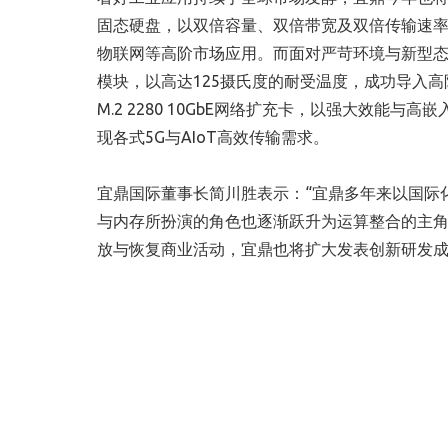
固态硬盘，以双倍容量、双倍带宽及双倍传输速率，
物联网等高阶市场应用。而面对严苛环境与新型态工控系统
模块，以高达125
摄氏度
的耐受温度，成功导入高
M.2 2280 10GbE网络扩充卡，以强大效能
现各式5G与AIoT高效传输需求。
宜鼎国际董事长简川胜表示：“宜鼎多年来以国际化品牌思
与内存所扮演的角色也逐渐跃升为运算整合的主角
放与恢复商业活动，宜鼎也将扩大发表创新研发成