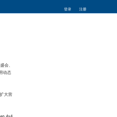
登录
注册
业盛会、
用动态
续扩大营
 4x4