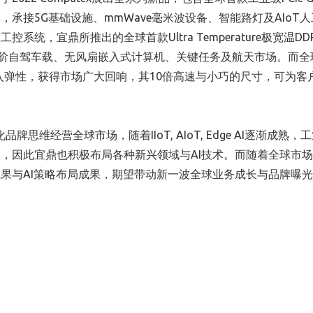
承接5G基础设施、mmWave毫米波设备、智能路灯及AIoT
，宜鼎所推出的全球首款Ultra Temperature极宽温DD
阶自驾车载、无风扇嵌入式计算机、关键任务及航天市场。而全
与高嵌入弹性，获得市场广大回响，其10倍高速与小巧的尺寸，可为客
维经营全球市场，随着IIoT, AIoT, Edge AI逐渐成熟，
，因此宜鼎也积极布局各种新兴领域与AI技术。而随着全球市
果与AI策略布局成果，期望带动新一波全球业务成长与品牌曝光