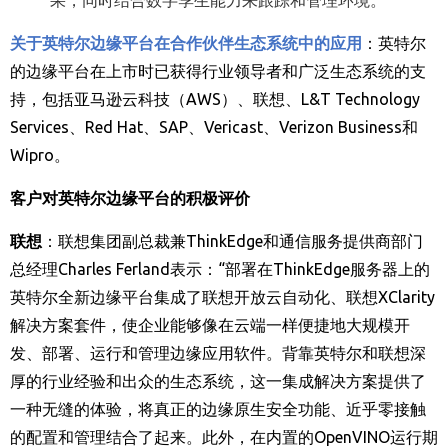
关于英特尔边缘平台在合作伙伴生态系统中的应用
：英特尔
的边缘平台在上市时已获得行业领导者和广泛生态系统的支
持，包括亚马逊云科技（
AWS
）、联想、
L&T Technology
Services
、
Red Hat
、
SAP
、
Vericast
、
Verizon Business
和
Wipro
。
客户对英特尔边缘平台的积极评价
联想
：联想集团副总裁兼
ThinkEdge
和通信服务提供商部门
总经理
Charles Ferland
表示：
“
部署在
ThinkEdge
服务器上的
英特尔全新边缘平台集成了联想开放云自动化、联想
XClarity
解决方案套件，使企业能够像在云端一样便捷地大规模开
发、部署、运行和管理边缘应用软件。背靠英特尔和联想深
厚的行业经验和出众的生态系统，这一集成解决方案提供了
一种无缝的体验，将真正的边缘原生安全功能、近乎零接触
的配置和管理结合了起来。此外，在内置的
OpenVINO
运行期