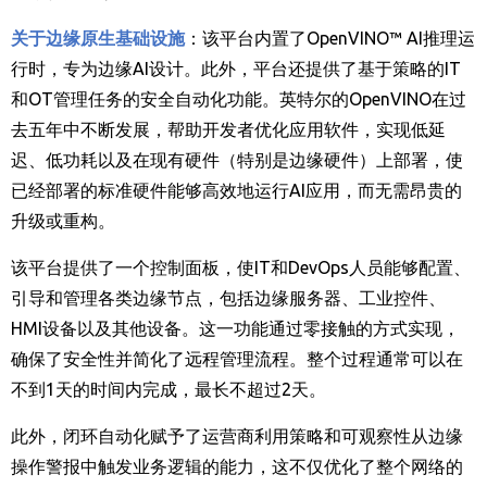
关于边缘原生基础设施
：该平台内置了
OpenVINO™ AI
推理运
行时，专为边缘
AI
设计。此外，平台还提供了基于策略的
IT
和
OT
管理任务的安全自动化功能。英特尔的
OpenVINO
在过
去五年中不断发展，帮助开发者优化应用软件，实现低延
迟、低功耗以及在现有硬件（特别是边缘硬件）上部署，使
已经部署的标准硬件能够高效地运行
AI
应用，而无需昂贵的
升级或重构。
该平台提供了一个控制面板，使
IT
和
DevOps
人员能够配置、
引导和管理各类边缘节点，包括边缘服务器、工业控件、
HMI
设备以及其他设备。这一功能通过零接触的方式实现，
确保了安全性并简化了远程管理流程。整个过程通常可以在
不到
1
天的时间内完成，最长不超过
2
天。
此外，闭环自动化赋予了运营商利用策略和可观察性从边缘
操作警报中触发业务逻辑的能力，这不仅优化了整个网络的