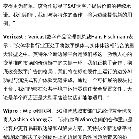
变得更为简单。该合作彰显了
SAP
为客户提供价值的持续承
诺。我们期待，我们与英特尔的合作，将为边缘提供新的用
例。
”
Vericast
：
Vericast
数字产品管理副总裁
Hans Fischmann
表
示：
“
实体零售行业正处于将数字媒体与实体体验相结合的重
大转型之中。英特尔全新边缘平台是我们将这一激动人心的
变革推向市场的价值链中的关键一环。我们正携手合作，彻
底改变数字广告的格局，我们将在标准硬件上运行的边缘
AI
功能与沉浸式客户体验无缝集成。通过一个可扩展的模块化
平台，我们能够在公共环境中运行零信任安全配置文件，无
论是单个商店还是大型零售连锁店都能够适用。
”
Wipro
：
Wipro
物联网、
5G
和智慧城市部门总经理兼全球负
责人
Ashish Khare
表示：
“
英特尔和
Wipro
之间的合作重点是
让客户更容易获取边缘和
AI
解决方案。英特尔全新边缘平台
帮助我们解决了标准硬件上的边缘复杂性问题所带来的挑