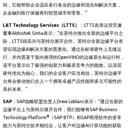
间，它能帮助企业适应各行各业的边缘和混合
AI
解决方案，
从金融到医疗保健再到智慧城市和零售。”
L&T Technology Services
（
LTTS
）
：
LTTS
首席运营官兼
董事
Abhishek Sinha
表示：
“
在英特尔推出全新的边缘平台之
际，
LTTS
很高兴与英特尔展开合作。英特尔全新边缘平台有
望实现边缘
AI
解决方案的普惠化。通过在标准硬件上无缝运
行，并内置基于面向推理的
OpenVINO
的边缘原生
AI
运行时，
该平台显示出了极强的创新力和极具竞争力的能效。以深层
硬件优化为核心，我们的企业客户应当相信，英特尔边缘平
台将会推动他们步入一个拥有卓越产品性能和多元可能性的
美好未来。
”
SAP
：
SAP
战略联盟负责人
Drew Leblanc
表示：
“
通过在新的
边缘平台上与英特尔展开合作，我们能够将
SAP Business
®
Technology Platform
（
SAP BTP
）和
SAP
商用软件的变革
能力与英特尔技术相结合，让客户对边缘
AI
计算功能的获取