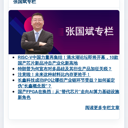
张国斌专栏
RISC-V中国力量再集结！滴水湖论坛即将开幕，10款
国产芯片新品冲击产业化新高地
特朗普为何宣布对多晶硅及其衍生产品加征关税？
注意啦！未来这种材料比内存更抢手！
长鑫科技成功IPO让哪些产业链环节受益？如何鉴定
伪"长鑫概念股"？
国产FPGA在换挡：从“替代芯片”走向AI算力基础设施
新角色
阅读更多专栏文章