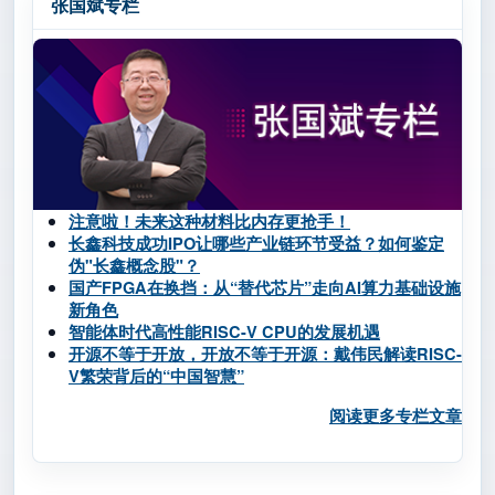
张国斌专栏
注意啦！未来这种材料比内存更抢手！
长鑫科技成功IPO让哪些产业链环节受益？如何鉴定
伪"长鑫概念股"？
国产FPGA在换挡：从“替代芯片”走向AI算力基础设施
新角色
智能体时代高性能RISC-V CPU的发展机遇
开源不等于开放，开放不等于开源：戴伟民解读RISC-
V繁荣背后的“中国智慧”
阅读更多专栏文章