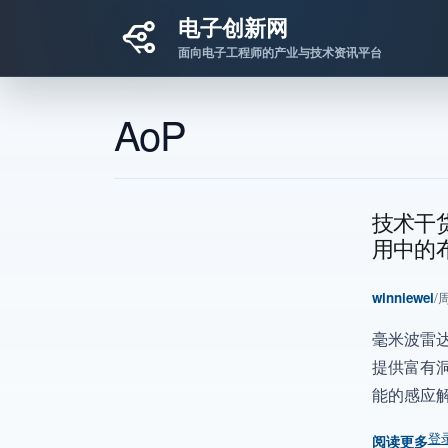
电子创新网
面向电子工程师的产业与技术资讯平台
跳转到主要内容
AoP
技术干货
用中的
winniewei
/
周
毫米波雷
提供富有
能的感应
登
阅读更多