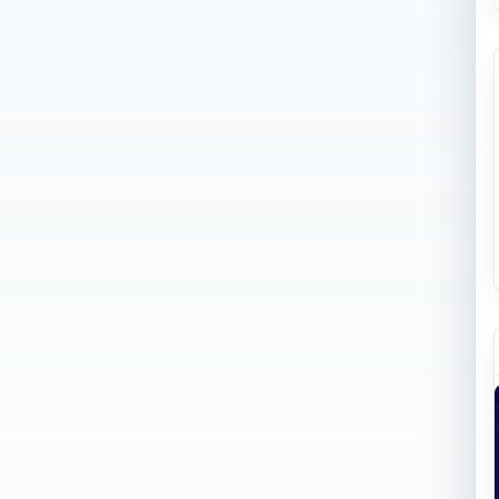
货 | AoP技术如何扩展雷达传感器在汽车应用中的布局