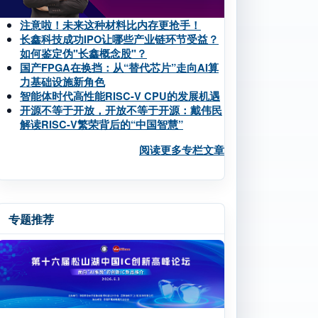
注意啦！未来这种材料比内存更抢手！
长鑫科技成功IPO让哪些产业链环节受益？
如何鉴定伪"长鑫概念股"？
国产FPGA在换挡：从“替代芯片”走向AI算
力基础设施新角色
智能体时代高性能RISC-V CPU的发展机遇
开源不等于开放，开放不等于开源：戴伟民
解读RISC-V繁荣背后的“中国智慧”
阅读更多专栏文章
专题推荐