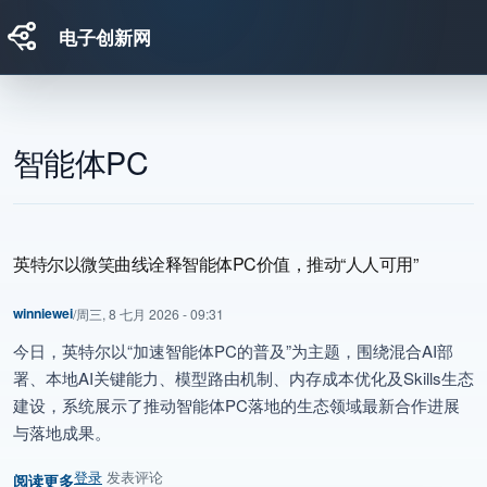
电子创新网
跳转到主要内容
智能体PC
英特尔以微笑曲线诠释智能体PC价值，推动“人人可用”
winniewei
/
周三, 8 七月 2026 - 09:31
今日，英特尔以“加速智能体PC的普及”为主题，围绕混合AI部
署、本地AI关键能力、模型路由机制、内存成本优化及Skills生态
建设，系统展示了推动智能体PC落地的生态领域最新合作进展
与落地成果。
登录
发表评论
阅读更多