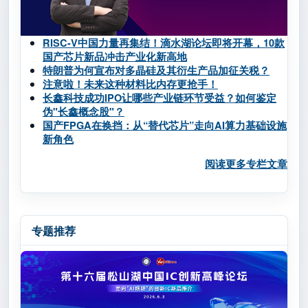
RISC-V中国力量再集结！滴水湖论坛即将开幕，10款
国产芯片新品冲击产业化新高地
特朗普为何宣布对多晶硅及其衍生产品加征关税？
注意啦！未来这种材料比内存更抢手！
长鑫科技成功IPO让哪些产业链环节受益？如何鉴定
伪"长鑫概念股"？
国产FPGA在换挡：从“替代芯片”走向AI算力基础设施
新角色
阅读更多专栏文章
专题推荐