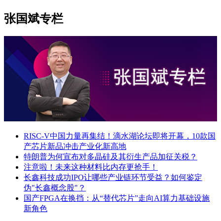
张国斌专栏
RISC-V中国力量再集结！滴水湖论坛即将开幕，10款国
产芯片新品冲击产业化新高地
特朗普为何宣布对多晶硅及其衍生产品加征关税？
注意啦！未来这种材料比内存更抢手！
长鑫科技成功IPO让哪些产业链环节受益？如何鉴定
伪"长鑫概念股"？
国产FPGA在换挡：从“替代芯片”走向AI算力基础设施
新角色